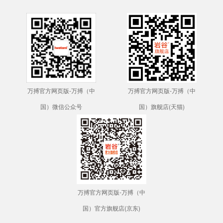
万搏官方网页版-万搏（中
万搏官方网页版-万搏（中
国）微信公众号
国）旗舰店(天猫)
万搏官方网页版-万搏（中
国）官方旗舰店(京东)