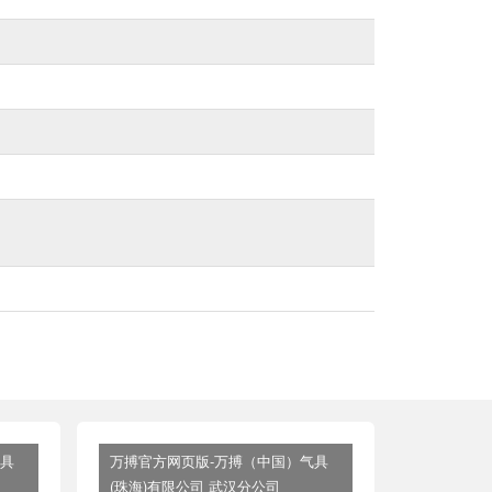
气具
万搏官方网页版-万搏（中国）气具
(珠海)有限公司 武汉分公司