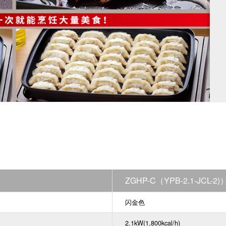
ZGHP-C（YPB-2.1-JCL-2)
闪金色
2.1kW(1,800kcal/h)