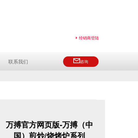
经销商登陆
联系我们
咨询
万搏官方网页版-万搏（中
国）煎炒/烧烤炉系列