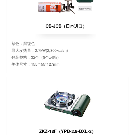
CB-JCB（日本进口）
颜色：黑镍色
最大发热量：2.7kW(2,300kcal/h)
包装規格：32个（8个x4箱）
炉体尺寸：155*155*127mm
ZKZ-18F（YPB-2.8-BXL-2）