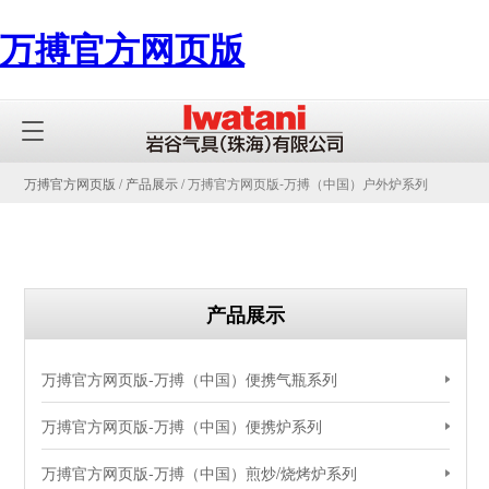
万搏官方网页版
万搏官方网页版
/
产品展示
/ 万搏官方网页版-万搏（中国）户外炉系列
产品展示
万搏官方网页版-万搏（中国）便携气瓶系列
万搏官方网页版-万搏（中国）便携炉系列
万搏官方网页版-万搏（中国）煎炒/烧烤炉系列