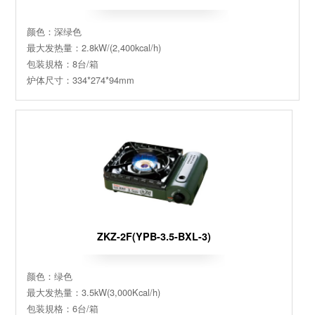
颜色：深绿色
最大发热量：2.8kW/(2,400kcal/h)
包装規格：8台/箱
炉体尺寸：334*274*94mm
ZKZ-2F(YPB-3.5-BXL-3)
颜色：绿色
最大发热量：3.5kW(3,000Kcal/h)
包装規格：6台/箱