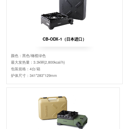
CB-ODX-1（日本进口）
颜色：黑色/橄榄绿色
最大发热量：3.3kW(2,800kcal/h)
包装規格：4台/箱
炉体尺寸：341*283*129mm